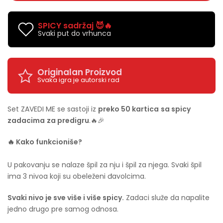
SPICY sadržaj 😈🔥
Svaki put do vrhunca
Originalan Proizvod
Svaka igra je autorski rad
Set ZAVEDI ME se sastoji iz
preko 50 kartica
sa spicy
zadacima
za predigru
.
🔥🎉
🔥 Kako funkcioniše?
U pakovanju se nalaze špil za nju i špil za njega. Svaki špil
ima 3 nivoa koji su obeleženi đavolcima.
Svaki nivo je sve više i više spicy.
Zadaci služe da napalite
jedno drugo pre samog odnosa.