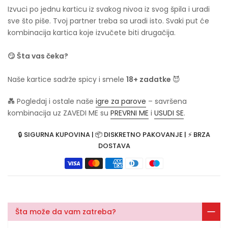
Izvuci po jednu karticu iz svakog nivoa iz svog špila i uradi
sve što piše. Tvoj partner treba sa uradi isto. Svaki put će
kombinacija kartica koje izvučete biti drugačija.
😏 Šta vas čeka?
Naše kartice sadrže spicy i smele
18+ zadatke
😈
💑 Pogledaj i ostale naše
igre za parove
– savršena
kombinacija uz ZAVEDI ME su
PREVRNI ME
i
USUDI SE
.
🔒 SIGURNA KUPOVINA | 📦 DISKRETNO PAKOVANJE | ⚡ BRZA
DOSTAVA
Šta može da vam zatreba?