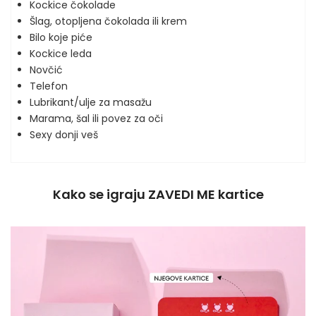
Kockice čokolade
Šlag, otopljena čokolada ili krem
Bilo koje piće
Kockice leda
Novčić
Telefon
Lubrikant/ulje za masažu
Marama, šal ili povez za oči
Sexy donji veš
Kako se igraju ZAVEDI ME kartice