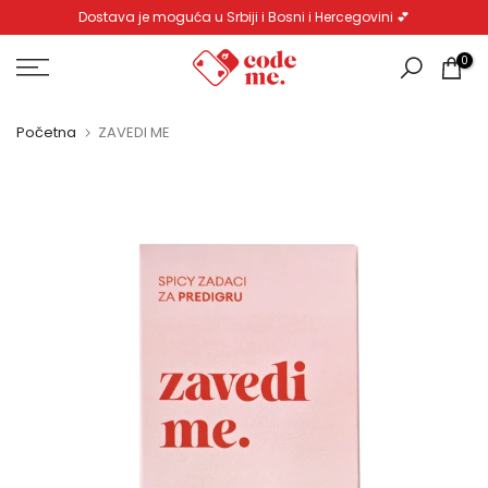
Dostava je moguća u Srbiji i Bosni i Hercegovini 💕
Pređi
na
0
sadržaj
Početna
ZAVEDI ME