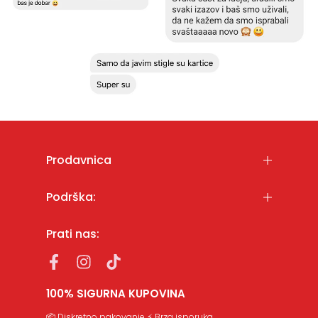
Prodavnica
Podrška:
Prati nas:
100% SIGURNA KUPOVINA
📦 Diskretno pakovanje ⚡ Brza isporuka