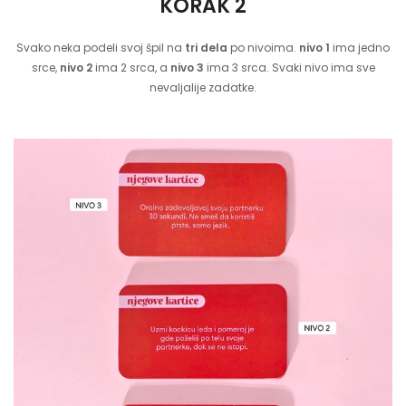
KORAK 2
Svako neka podeli svoj špil na
tri dela
po nivoima.
nivo 1
ima jedno
srce,
nivo 2
ima 2 srca, a
nivo 3
ima 3 srca. Svaki nivo ima sve
nevaljalije zadatke.