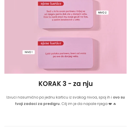
KORAK 3 - za nju
Izvuci nasumično po jednu karticu iz svakog nivoa, spoj ih i
ovo su
tvoji zadaci za predigru.
Cilj im je da napale njega ❤️ 🔥