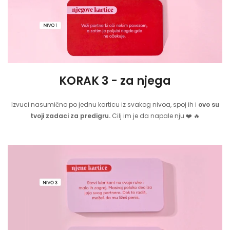
KORAK 3 - za njega
Izvuci nasumično po jednu karticu iz svakog nivoa, spoj ih i
ovo su
tvoji zadaci za predigru.
Cilj im je da napale nju ❤️ 🔥