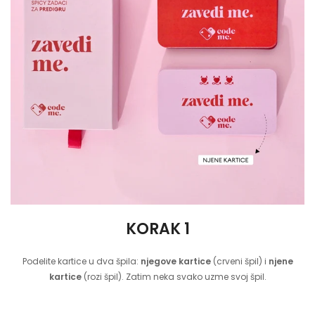
KORAK 1
Podelite kartice u dva špila:
njegove kartice
(crveni špil) i
njene
kartice
(rozi špil). Zatim neka svako uzme svoj špil.