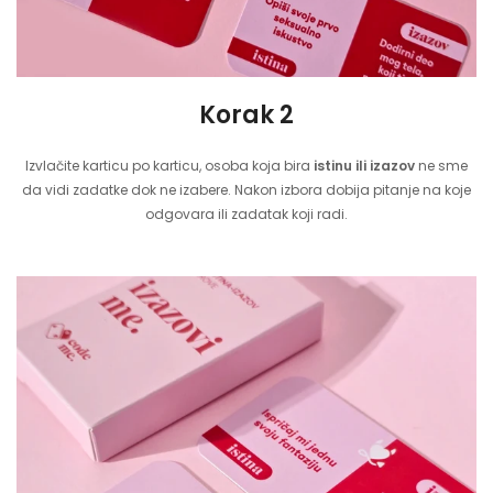
Korak 2
Izvlačite karticu po karticu, osoba koja bira
istinu ili izazov
ne sme
da vidi zadatke dok ne izabere. Nakon izbora dobija pitanje na koje
odgovara ili zadatak koji radi.