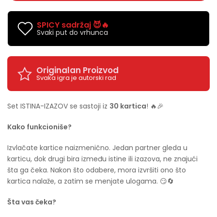
SPICY sadržaj 😈🔥
Svaki put do vrhunca
Originalan Proizvod
Svaka igra je autorski rad
Set ISTINA-IZAZOV se sastoji iz
30 kartica
! 🔥🎉
Kako funkcioniše?
Izvlačate kartice naizmenično. Jedan partner gleda u
karticu, dok drugi bira između istine ili izazova, ne znajući
šta ga čeka. Nakon što odabere, mora izvršiti ono što
kartica nalaže, a zatim se menjate ulogama. 😏🔄
Šta vas čeka?