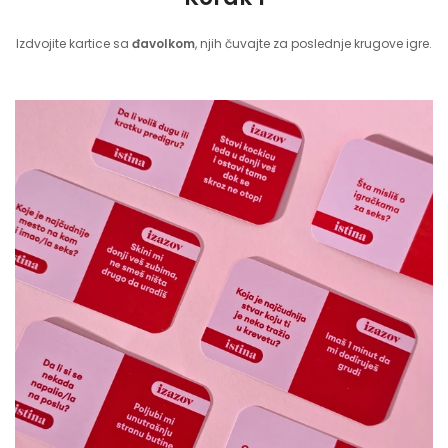
Izdvojite kartice sa
đavolkom
, njih čuvajte za poslednje krugove igre.