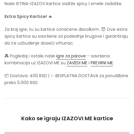
Naše ISTINA-IZAZOV kartice sadrže spicy i smele zadatke.
Extra Spicy Kartice!
🔥
Za kraj igre, tu su kartice označene đavolkom. 😈 Ove extra
spicy kartice su savršene za poslednje krugove i garantiraju
da će uzbuđenje doseći vrhunac.
💑 Pogledaj i ostale naše
igre za parove
– savršena
kombinacija uz IZAZOVI ME su
ZAVEDI ME
i
PREVRNI ME
.
📦 Dostava: 400 RSD | ✨ BESPLATNA DOSTAVA za porudžbine
preko 5.000 RSD
Kako se igraju IZAZOVI ME kartice