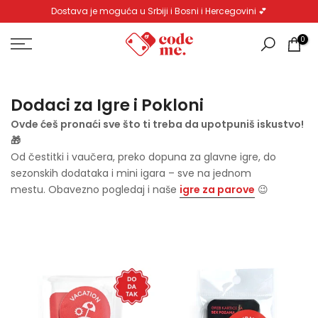
Dostava je moguća u Srbiji i Bosni i Hercegovini 💕
Pređi
na
0
sadržaj
Dodaci za Igre i Pokloni
Ovde ćeš pronaći sve što ti treba da upotpuniš iskustvo!
🎁
Od čestitki i vaučera, preko dopuna za glavne igre, do
sezonskih dodataka i mini igara – sve na jednom
mestu. Obavezno pogledaj i naše
igre za parove
😉