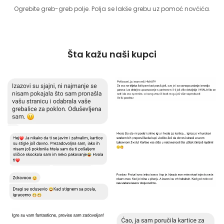
Ogrebite greb-greb polje. Polja se lakše grebu uz pomoć novčića.
Šta kažu naši kupci