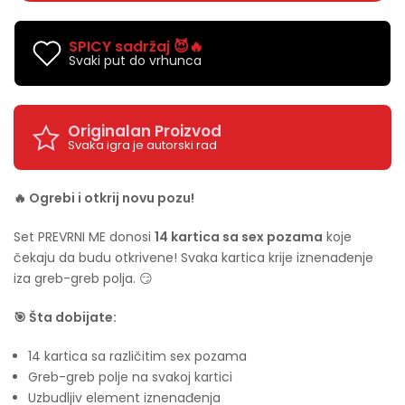
SPICY sadržaj 😈🔥
Svaki put do vrhunca
Originalan Proizvod
Svaka igra je autorski rad
🔥 Ogrebi i otkrij novu pozu!
Set PREVRNI ME donosi
14 kartica sa sex pozama
koje
čekaju da budu otkrivene! Svaka kartica krije iznenađenje
iza greb-greb polja. 😏
🎯 Šta dobijate:
14 kartica sa različitim sex pozama
Greb-greb polje na svakoj kartici
Uzbudljiv element iznenađenja