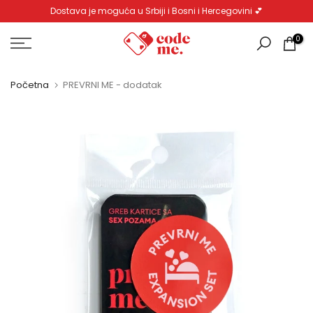
Dostava je moguća u Srbiji i Bosni i Hercegovini 💕
Pređi
na
0
sadržaj
Početna
PREVRNI ME - dodatak