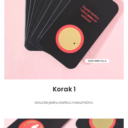
Korak 1
Izvucite jednu karticu nasumično.