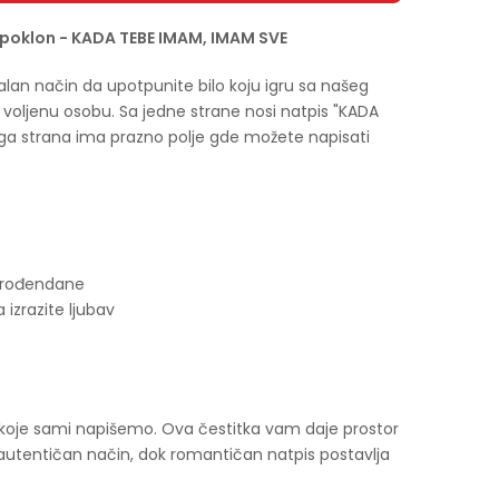
 poklon - KADA TEBE IMAM, IMAM SVE
alan način da upotpunite bilo koju igru sa našeg
ašu voljenu osobu. Sa jedne strane nosi natpis "KADA
uga strana ima prazno polje gde možete napisati
e, rođendane
a izrazite ljubav
 koje sami napišemo. Ova čestitka vam daje prostor
 autentičan način, dok romantičan natpis postavlja