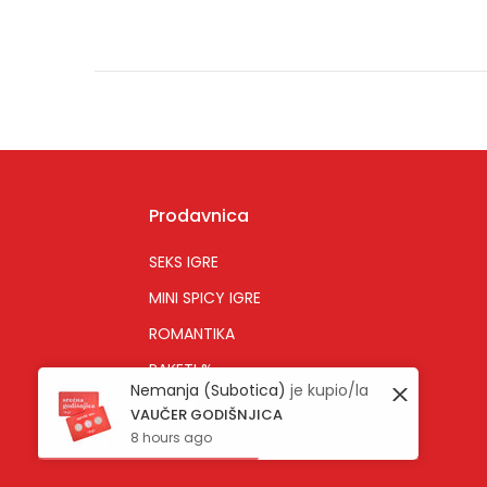
Prodavnica
SEKS IGRE
MINI SPICY IGRE
ROMANTIKA
PAKETI %
Zatvori
Nemanja (Subotica)
je kupio/la
ONLINE SEKS IGRE
VAUČER GODIŠNJICA
8 hours ago
EROTSKE PRIČE