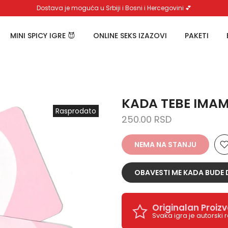
Dostava je moguća u Srbiji i Bosni i Hercegovini 💕
MINI SPICY IGRE 😈
ONLINE SEKS IZAZOVI
PAKETI
KADA TEBE IMAM,
Rasprodato
250.00 RSD
NEMA NA STANJU
OBAVESTI ME KADA BUDE
Originalan Proiz
Svaka igra je autorski 