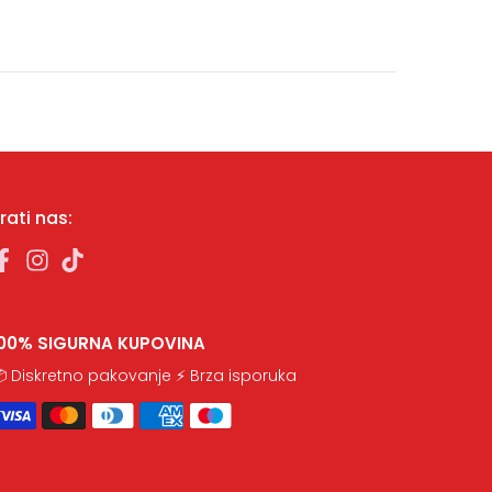
rati nas:
100% SIGURNA KUPOVINA
 Diskretno pakovanje ⚡ Brza isporuka