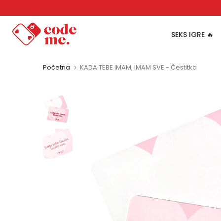
Pređi
na
sadržaj
SEKS IGRE 🔥
Početna
KADA TEBE IMAM, IMAM SVE - Čestitka