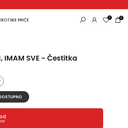
0
0
EROTSKE PRIČE
 IMAM SVE - Čestitka
 DOSTUPNO
vod
rad