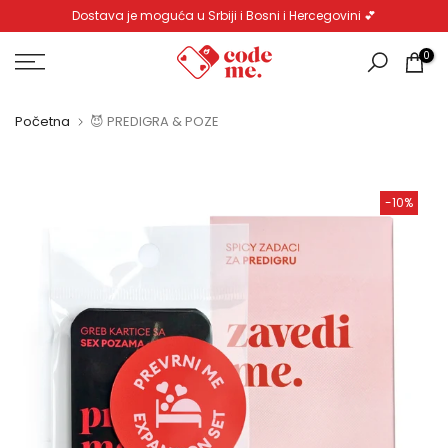
Dostava je moguća u Srbiji i Bosni i Hercegovini 💕
Pređi
na
0
sadržaj
Početna
😈 PREDIGRA & POZE
-10%