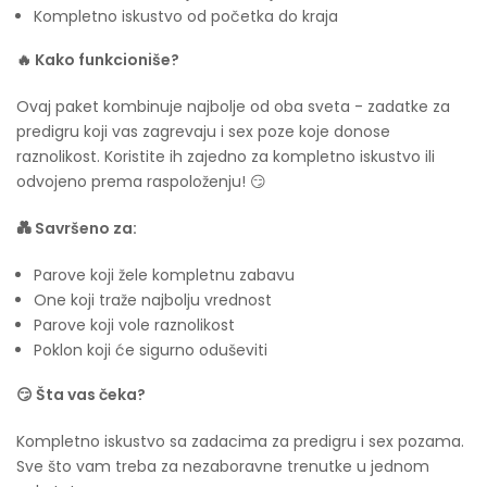
Kompletno iskustvo od početka do kraja
🔥 Kako funkcioniše?
Ovaj paket kombinuje najbolje od oba sveta - zadatke za
predigru koji vas zagrevaju i sex poze koje donose
raznolikost. Koristite ih zajedno za kompletno iskustvo ili
odvojeno prema raspoloženju! 😏
💑 Savršeno za:
Parove koji žele kompletnu zabavu
One koji traže najbolju vrednost
Parove koji vole raznolikost
Poklon koji će sigurno oduševiti
😏 Šta vas čeka?
Kompletno iskustvo sa zadacima za predigru i sex pozama.
Sve što vam treba za nezaboravne trenutke u jednom