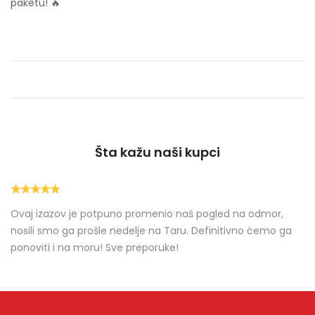
paketu! 🔥
Šta kažu naši kupci
Ovaj izazov je potpuno promenio naš pogled na odmor,
o
nosili smo ga prošle nedelje na Taru. Definitivno ćemo ga
ponoviti i na moru! Sve preporuke!