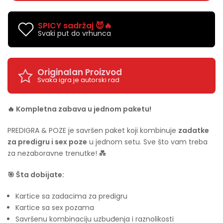
SPICY sadržaj 😈🔥
Svaki put do vrhunca
Originalan Proizvod
Svaka igra je autorski rad
🔥 Kompletna zabava u jednom paketu!
PREDIGRA & POZE je savršen paket koji kombinuje
zadatke
za predigru i sex poze
u jednom setu. Sve što vam treba
za nezaboravne trenutke! 💑
🎯 Šta dobijate:
Kartice sa zadacima za predigru
Kartice sa sex pozama
Savršenu kombinaciju uzbuđenja i raznolikosti