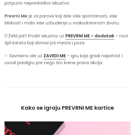
potpuno nepredvidivo iskustvo.
Prevrni Me
je za parove koji žele više spontanosti, više
bliskosti i malo više uzbuđenja u svakodnevnom životu.
🃏 Želiš još? Proširi iskustvo uz
PREVRNI ME – dodatak
– novi
špil karata koji donosi još mesta i poza.
✨ Savršeno ide uz
ZAVEDI ME
– igru koja gradi napetost i
uvodi predigru pre nego što krene prava akcija.
Kako se igraju PREVRNI ME kartice