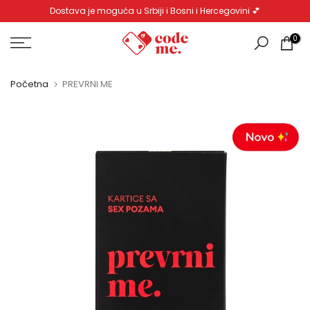
Dostava je moguća u Srbiji i Bosni i Hercegovini 💕
Pređi
na
0
sadržaj
Početna
PREVRNI ME