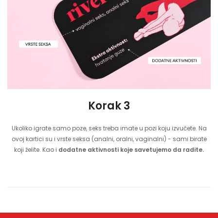
Korak 3
Ukoliko igrate samo poze, seks treba imate u pozi koju izvučete. Na
ovoj kartici su i vrste seksa (analni, oralni, vaginalni) - sami birate
koji želite. Kao i
dodatne aktivnosti koje savetujemo da radite.