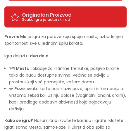
Originalan Proizvod
Svaka igra je autorski rad
Prevrni Me
je igra za parove koja spaja maštu, uzbuđenje i
spontanost, sve u jednom špilu karata.
Igra dolazi u
dva dela
:
🗺️
Mesta:
lokacije za intimne trenutke, pažljivo birane
tako da budu dostupne svima. Većina se odvija u
prostoru koji već poznajete, vašem domu.
💋
Poze
: svaka karta nosi naziv poze, opis i informaciju o
vrstama seksa koji uz nju dolaze (vaginalni, analni, oralni),
kao i predloge dodatnih aktivnosti koje pojačavaju
doživljaj.
Kako se igra?
Nasumično izvučete karticu i igrate. Možete
igrati samo Mesta, samo Poze, ili ukrstiti oba špila za