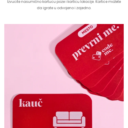
Izvucite nasumično kartucu poze i karticu lokacije. Kartice možete
da igrate u odvojeno i zajedno.