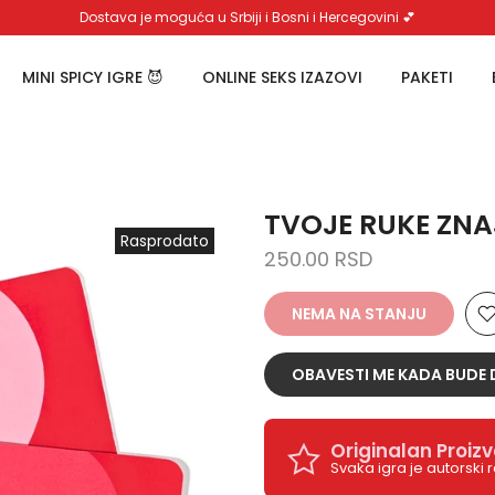
Dostava je moguća u Srbiji i Bosni i Hercegovini 💕
MINI SPICY IGRE 😈
ONLINE SEKS IZAZOVI
PAKETI
TVOJE RUKE ZNA
Rasprodato
250.00 RSD
NEMA NA STANJU
OBAVESTI ME KADA BUDE
Originalan Proiz
Svaka igra je autorski 