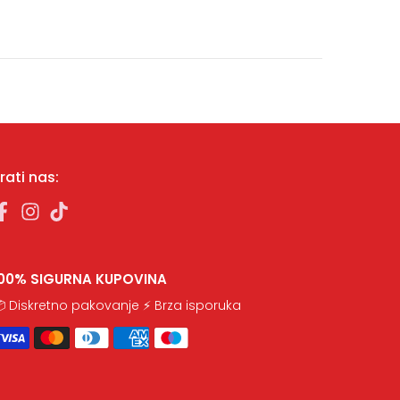
rati nas:
100% SIGURNA KUPOVINA
 Diskretno pakovanje ⚡ Brza isporuka