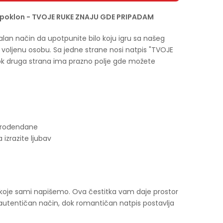
i poklon - TVOJE RUKE ZNAJU GDE PRIPADAM
alan način da upotpunite bilo koju igru sa našeg
ašu voljenu osobu. Sa jedne strane nosi natpis "TVOJE
k druga strana ima prazno polje gde možete
e, rođendane
a izrazite ljubav
 koje sami napišemo. Ova čestitka vam daje prostor
 autentičan način, dok romantičan natpis postavlja