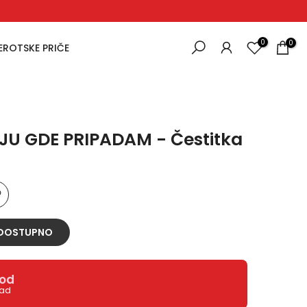
0
0
EROTSKE PRIČE
JU GDE PRIPADAM - Čestitka
 DOSTUPNO
vod
rad