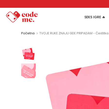
Pređi
na
sadržaj
SEKS IGRE 🔥
Početna
TVOJE RUKE ZNAJU GDE PRIPADAM - Čestitka