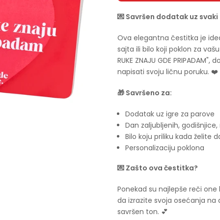
💌 Savršen dodatak uz svak
Ova elegantna čestitka je ide
sajta ili bilo koji poklon za v
RUKE ZNAJU GDE PRIPADAM", do
napisati svoju ličnu poruku. ❤️
🎁 Savršeno za:
Dodatak uz igre za parove
Dan zaljubljenih, godišnjic
Bilo koju priliku kada želite d
Personalizaciju poklona
💌 Zašto ova čestitka?
Ponekad su najlepše reči one
da izrazite svoja osećanja na
savršen ton. 💕