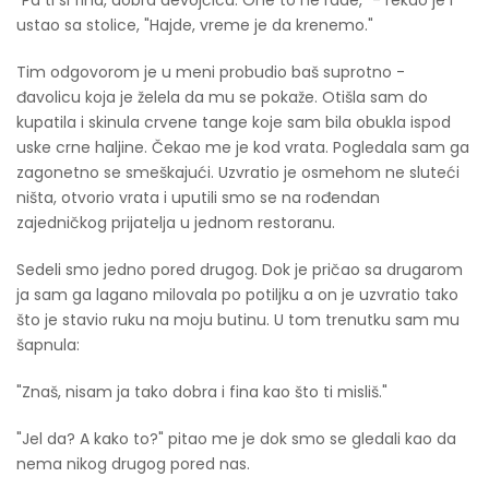
"Pa ti si fina, dobra devojčica. One to ne rade," - rekao je i
ustao sa stolice, "Hajde, vreme je da krenemo."
Tim odgovorom je u meni probudio baš suprotno -
đavolicu koja je želela da mu se pokaže. Otišla sam do
kupatila i skinula crvene tange koje sam bila obukla ispod
uske crne haljine. Čekao me je kod vrata. Pogledala sam ga
zagonetno se smeškajući. Uzvratio je osmehom ne sluteći
ništa, otvorio vrata i uputili smo se na rođendan
zajedničkog prijatelja u jednom restoranu.
Sedeli smo jedno pored drugog. Dok je pričao sa drugarom
ja sam ga lagano milovala po potiljku a on je uzvratio tako
što je stavio ruku na moju butinu. U tom trenutku sam mu
šapnula:
"Znaš, nisam ja tako dobra i fina kao što ti misliš."
"Jel da? A kako to?" pitao me je dok smo se gledali kao da
nema nikog drugog pored nas.