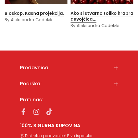
Bioskop. Kasna projekcija.
Ako si stvarno toliko hrabra
devojčica...
By Aleksandra CodeMe
By Aleksandra CodeMe
Prodavnica
Podrška:
Prati nas:
100% SIGURNA KUPOVINA
📦 Diskretno pakovanje ⚡ Brza isporuka