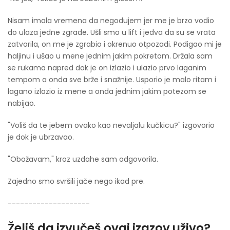
Nisam imala vremena da negodujem jer me je brzo vodio
do ulaza jedne zgrade. Ušli smo u lift i jedva da su se vrata
zatvorila, on me je zgrabio i okrenuo otpozadi. Podigao mi je
haljinu i ušao u mene jednim jakim pokretom. Držala sam
se rukama napred dok je on izlazio i ulazio prvo laganim
tempom a onda sve brže i snažnije. Usporio je malo ritam i
lagano izlazio iz mene a onda jednim jakim potezom se
nabijao.
"Voliš da te jebem ovako kao nevaljalu kučkicu?" izgovorio
je dok je ubrzavao.
"Obožavam," kroz uzdahe sam odgovorila.
Zajedno smo svršili jače nego ikad pre.
--------------------
Želiš da izvučeš ovaj izazov uživo?