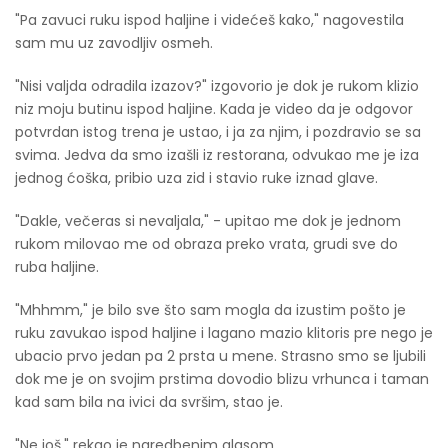
"Pa zavuci ruku ispod haljine i videćeš kako," nagovestila
sam mu uz zavodljiv osmeh.
"Nisi valjda odradila izazov?" izgovorio je dok je rukom klizio
niz moju butinu ispod haljine. Kada je video da je odgovor
potvrdan istog trena je ustao, i ja za njim, i pozdravio se sa
svima. Jedva da smo izašli iz restorana, odvukao me je iza
jednog ćoška, pribio uza zid i stavio ruke iznad glave.
"Dakle, večeras si nevaljala," - upitao me dok je jednom
rukom milovao me od obraza preko vrata, grudi sve do
ruba haljine.
"Mhhmm," je bilo sve što sam mogla da izustim pošto je
ruku zavukao ispod haljine i lagano mazio klitoris pre nego je
ubacio prvo jedan pa 2 prsta u mene. Strasno smo se ljubili
dok me je on svojim prstima dovodio blizu vrhunca i taman
kad sam bila na ivici da svršim, stao je.
"Ne još," rekao je naredbenim glasom.