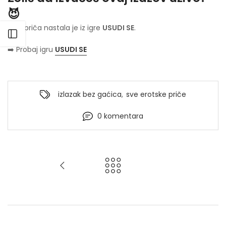
😈
Ova priča nastala je iz igre
USUDI SE
.
Otvori bočni meni
➡️ Probaj igru
USUDI SE
izlazak bez gaćica
,
sve erotske priče
0 komentara