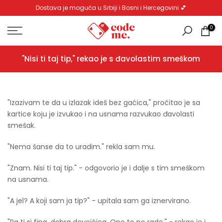
Dostava je moguća u Srbiji i Bosni i Hercegovini 💕
Pređi
na
0
sadržaj
"Nisi ti taj tip," rekao je s đavolastim smeškom
"Izazivam te da u izlazak ideš bez gaćica," pročitao je sa
kartice koju je izvukao i na usnama razvukao đavolasti
smešak.
"Nema šanse da to uradim." rekla sam mu.
"Znam. Nisi ti taj tip." - odgovorio je i dalje s tim smeškom
na usnama.
"A jel? A koji sam ja tip?" - upitala sam ga iznervirano.