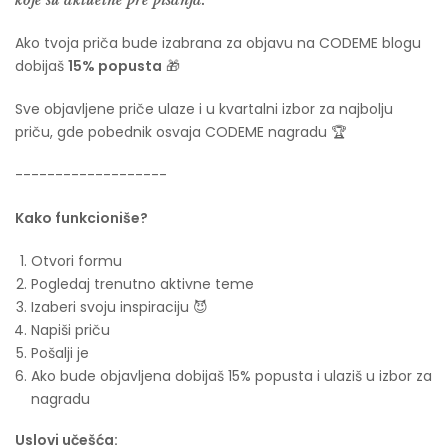
koje su aktuelne pre pisanja.
Ako tvoja priča bude izabrana za objavu na CODEME blogu
dobijaš
15% popusta
🎁
Sve objavljene priče ulaze i u kvartalni izbor za najbolju
priču, gde pobednik osvaja CODEME nagradu 🏆
-------------------
Kako funkcioniše?
Otvori formu
Pogledaj trenutno aktivne teme
Izaberi svoju inspiraciju 😈
Napiši priču
Pošalji je
Ako bude objavljena dobijaš 15% popusta i ulaziš u izbor za
nagradu
Uslovi učešća: