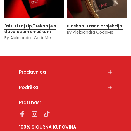
"Nisi ti taj tip," rekao je s
Bioskop. Kasna projekcija.
đavolastim smeškom
By Aleksandra CodeMe
By Aleksandra CodeMe
Prodavnica
Podrška:
Prati nas:
100% SIGURNA KUPOVINA