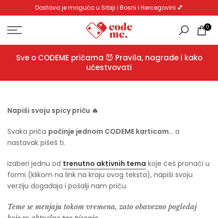
Dostava je moguća u Srbiji i Bosni i Hercegovini 💕
Pređi
na
0
sadržaj
Sve o CODEME pričama 😈 Pravila, nagrade i kako
učestvovati
Napiši svoju spicy priču 🔥
Svaka priča
počinje jednom CODEME karticom
… a
nastavak pišeš ti.
Izaberi jednu od
trenutno aktivnih tema
koje ćeš pronaći u
formi (klikom na link na kraju ovog teksta), napiši svoju
verziju događaja i pošalji nam priču.
Teme se menjaju tokom vremena, zato obavezno pogledaj