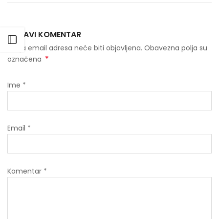
OSTAVI KOMENTAR
Otvori bočni meni
Tvoja email adresa neće biti objavljena. Obavezna polja su
*
označena
Ime
*
Email
*
Komentar
*