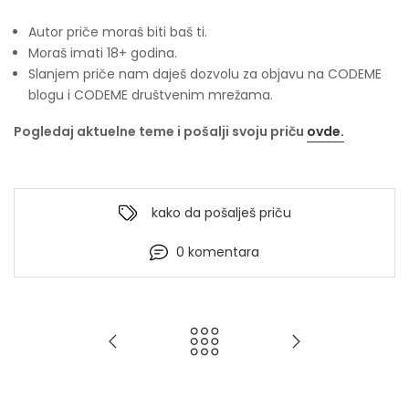
Autor priče moraš biti baš ti.
Moraš imati 18+ godina.
Slanjem priče nam daješ dozvolu za objavu na CODEME
blogu i CODEME društvenim mrežama.
Pogledaj aktuelne teme i pošalji svoju priču
ovde.
kako da pošalješ priču
0 komentara