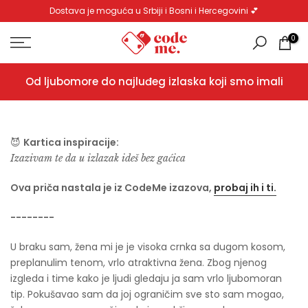
Dostava je moguća u Srbiji i Bosni i Hercegovini 💕
Pređi
na
0
sadržaj
Od ljubomore do najluđeg izlaska koji smo imali
😈
Kartica inspiracije:
Izazivam te da u izlazak ideš bez gaćica
Ova priča nastala je iz CodeMe izazova,
probaj ih i ti.
--------
U braku sam, žena mi je je visoka crnka sa dugom kosom,
preplanulim tenom, vrlo atraktivna žena. Zbog njenog
izgleda i time kako je ljudi gledaju ja sam vrlo ljubomoran
tip. Pokušavao sam da joj ograničim sve sto sam mogao,