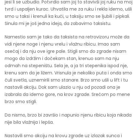
jesi li se uzbudio. Potvrdio sam joj to stavivši joj ruku na moj
tvrd i uspaljen kurac. Uhvatila me za ruku i rekla idemo, ušli
smo u taksi i krenuli ka kući, u taksiju smo se ljubili i pipkali.
Sinula mi je još jedna ideja, da zabavimo taksistu.
Namestio sam je tako da taksista na retrovizoru može da
vidi njene noge i njenu vrelu i vlažnu ribicu. Imao sam
osećaj i da nju ove igre pale. Stigli smo do zgrade nisam
mogo da izdržim i dočekam stan, krenuo sam na nju
odmah na stepeništu. Sela je, a ja tri stepenika ispod nje,
krenu sam da je ližem. Vrisnula je nekoliko puta i onda smo
čuli svetla, uznemirili smo stanare. Brzo smo ušli u lift i tu
nastavili akciju. Dok sam ulazio u nju od pozadi ona je
izabrala da idemo gore, na krov zgrade. Srećom po mene
brzo smo stigli.
Da nismo, brzo bi završio i napunio njenu ribicu koja nikada
nije bila vlažnija i lepša.
Nastavili smo akciju na krovu zgrade uz izlazak sunca i