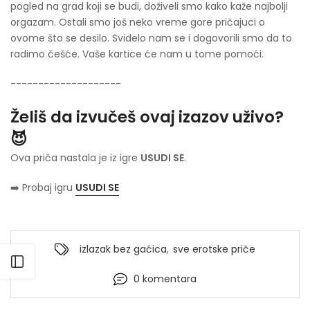
pogled na grad koji se budi, doživeli smo kako kaže najbolji
orgazam. Ostali smo još neko vreme gore pričajuci o
ovome što se desilo. Svidelo nam se i dogovorili smo da to
radimo češće. Vaše kartice će nam u tome pomoći.
--------------------
Želiš da izvučeš ovaj izazov uživo?
😈
Ova priča nastala je iz igre
USUDI SE
.
➡️ Probaj igru
USUDI SE
izlazak bez gaćica
,
sve erotske priče
Otvori bočni meni
0 komentara