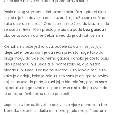
želeo sam na sve načine da je zadržim za sebe.
Posle nekog vremena, došli smo u neku fazu gde mi njen
izgled nije bio dovoljan da se uzbudim, tražio sam načine
kako da vratim strast. Onda sam imao želju da izlazimo, da
se osetim živim. Njen predlog je bio da pođe
bez gaćica
i
ako se uzbudim da ne čekam, već da je odmah uzmem.
Krenuli smo piće jedno, dva, počele su da mi se javljaju
ideje, želje.. terao sam je da sedi i prekršta noge tako da
drugi mogu da vide da nema gaćice, i onako je dosta očiju
bilo upereno u nju. Sedela je, nameštala se, a ja nisam
gledao u nju već u druge muškarce i uzbuđivalo me je to
kako je gledaju, kako je žele. Pustio sam je da igra sa prvim
koji se usudio da priđe, u ruci joj je bio telefon, poslao sam
joj poruku da ga uveri da ispod nema nista, da ga uveri da
je on taj srećnik kome ce se posrećiti.
Uspela je u tome, čovek je balavio za njom a ona se u tom
trenutku okrenula i došla do mene, pitala me je šapatom