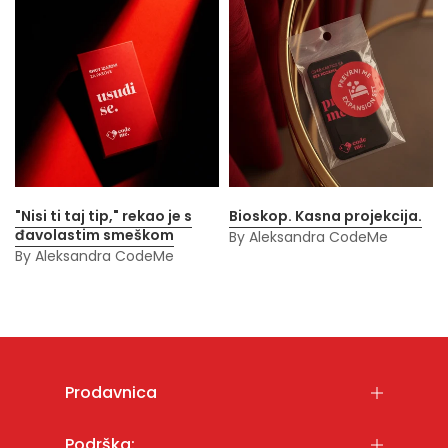
"Nisi ti taj tip," rekao je s
Bioskop. Kasna projekcija.
đavolastim smeškom
By Aleksandra CodeMe
By Aleksandra CodeMe
Prodavnica
Podrška: